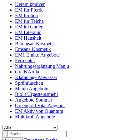
Keramikpulver
EM für Pferde
EM Proben
EM für Teiche
EM im Garten
EM Literatur
EM Haushalt
Bioemsan Kosmetik
Emsana Kosmetik
EM1 Emiko Angebote
Fermenter
Nahrungsergänzung Manju
Gratis Artikel
Kläranlage Abwasser
Sprühflaschen
Manju Angebote
Biolit Urgesteinsmehl
Angebote Sommer
Greengold Vital Angebot
EM Aktiv von Quantum
Multikraft Angebote