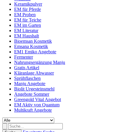
Keramikpulver
EM für Pferde
EM Proben
EM für Teiche
EM im Garten
EM Literatur
EM Haushalt
Bioemsan Kosmetik
Emsana Kosmetik
EM1 Emiko Angebote
Fermenter
Nahrungsergänzung Manju
Gratis Artikel
Kläranlage Abwasser
Sprühflaschen
Manju Angebote
Biolit Urgesteinsmehl
Angebote Sommer
Greengold Vital Angebot
EM Aktiv von Quantum
Multikraft Angebote