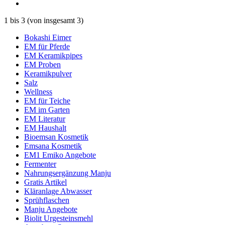
1
bis
3
(von insgesamt
3
)
Bokashi Eimer
EM für Pferde
EM Keramikpipes
EM Proben
Keramikpulver
Salz
Wellness
EM für Teiche
EM im Garten
EM Literatur
EM Haushalt
Bioemsan Kosmetik
Emsana Kosmetik
EM1 Emiko Angebote
Fermenter
Nahrungsergänzung Manju
Gratis Artikel
Kläranlage Abwasser
Sprühflaschen
Manju Angebote
Biolit Urgesteinsmehl