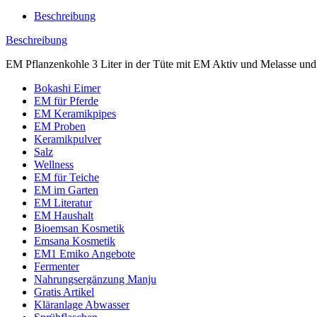
Beschreibung
Beschreibung
EM Pflanzenkohle 3 Liter in der Tüte mit EM Aktiv und Melasse und 
Bokashi Eimer
EM für Pferde
EM Keramikpipes
EM Proben
Keramikpulver
Salz
Wellness
EM für Teiche
EM im Garten
EM Literatur
EM Haushalt
Bioemsan Kosmetik
Emsana Kosmetik
EM1 Emiko Angebote
Fermenter
Nahrungsergänzung Manju
Gratis Artikel
Kläranlage Abwasser