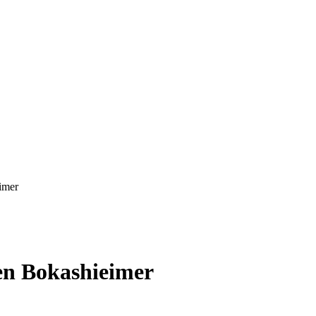
imer
en Bokashieimer