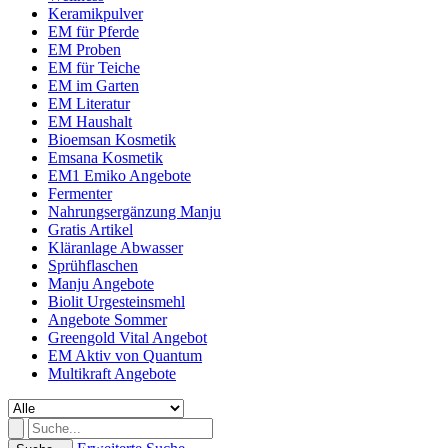
Keramikpulver
EM für Pferde
EM Proben
EM für Teiche
EM im Garten
EM Literatur
EM Haushalt
Bioemsan Kosmetik
Emsana Kosmetik
EM1 Emiko Angebote
Fermenter
Nahrungsergänzung Manju
Gratis Artikel
Kläranlage Abwasser
Sprühflaschen
Manju Angebote
Biolit Urgesteinsmehl
Angebote Sommer
Greengold Vital Angebot
EM Aktiv von Quantum
Multikraft Angebote