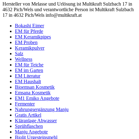
Hersteller von Melasse und Urlösung ist Multikraft Sulzbach 17 in
4632 Pich/Wels und verantwortliche Person ist Multikraft Sulzbach
17 in 4632 Pich/Wels info@multikraft.at
Bokashi Eimer
EM für Pferde
EM Keramikpipes
EM Proben
Keramikpulver
Salz
Wellness
EM für Teiche
EM im Garten
EM Literatur
EM Haushalt
Bioemsan Kosmetik
Emsana Kosmetik
EM1 Emiko Angebote
Fermenter
Nahrungsergänzung Manju
Gratis Artikel
Kläranlage Abwasser
Sprühflaschen
Manju Angebote
Biolit Urgesteinsmehl