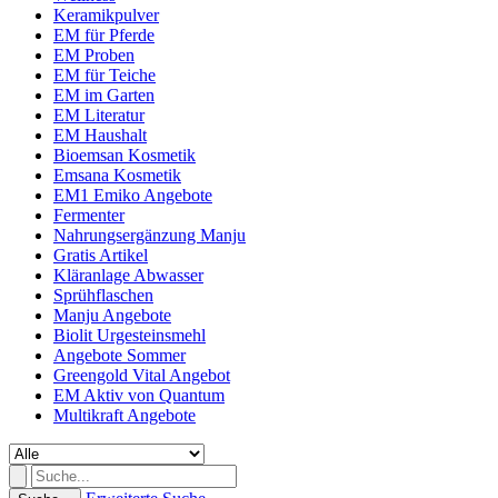
Keramikpulver
EM für Pferde
EM Proben
EM für Teiche
EM im Garten
EM Literatur
EM Haushalt
Bioemsan Kosmetik
Emsana Kosmetik
EM1 Emiko Angebote
Fermenter
Nahrungsergänzung Manju
Gratis Artikel
Kläranlage Abwasser
Sprühflaschen
Manju Angebote
Biolit Urgesteinsmehl
Angebote Sommer
Greengold Vital Angebot
EM Aktiv von Quantum
Multikraft Angebote