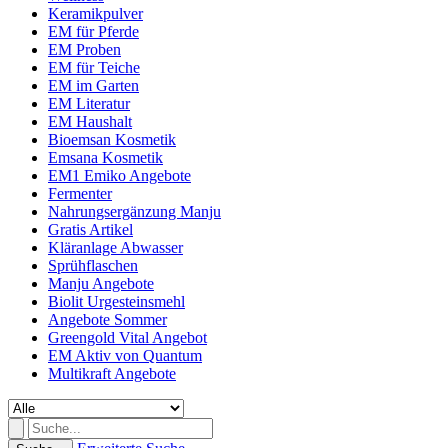
Keramikpulver
EM für Pferde
EM Proben
EM für Teiche
EM im Garten
EM Literatur
EM Haushalt
Bioemsan Kosmetik
Emsana Kosmetik
EM1 Emiko Angebote
Fermenter
Nahrungsergänzung Manju
Gratis Artikel
Kläranlage Abwasser
Sprühflaschen
Manju Angebote
Biolit Urgesteinsmehl
Angebote Sommer
Greengold Vital Angebot
EM Aktiv von Quantum
Multikraft Angebote