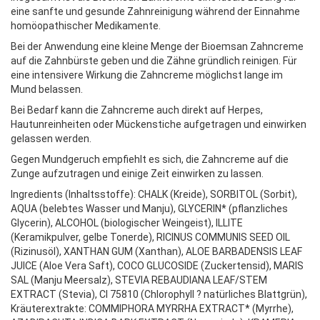
eine sanfte und gesunde Zahnreinigung während der Einnahme
homöopathischer Medikamente.
Bei der Anwendung eine kleine Menge der Bioemsan Zahncreme
auf die Zahnbürste geben und die Zähne gründlich reinigen. Für
eine intensivere Wirkung die Zahncreme möglichst lange im
Mund belassen.
Bei Bedarf kann die Zahncreme auch direkt auf Herpes,
Hautunreinheiten oder Mückenstiche aufgetragen und einwirken
gelassen werden.
Gegen Mundgeruch empfiehlt es sich, die Zahncreme auf die
Zunge aufzutragen und einige Zeit einwirken zu lassen.
Ingredients (Inhaltsstoffe): CHALK (Kreide), SORBITOL (Sorbit),
AQUA (belebtes Wasser und Manju), GLYCERIN* (pflanzliches
Glycerin), ALCOHOL (biologischer Weingeist), ILLITE
(Keramikpulver, gelbe Tonerde), RICINUS COMMUNIS SEED OIL
(Rizinusöl), XANTHAN GUM (Xanthan), ALOE BARBADENSIS LEAF
JUICE (Aloe Vera Saft), COCO GLUCOSIDE (Zuckertensid), MARIS
SAL (Manju Meersalz), STEVIA REBAUDIANA LEAF/STEM
EXTRACT (Stevia), CI 75810 (Chlorophyll ? natürliches Blattgrün),
Kräuterextrakte: COMMIPHORA MYRRHA EXTRACT* (Myrrhe),