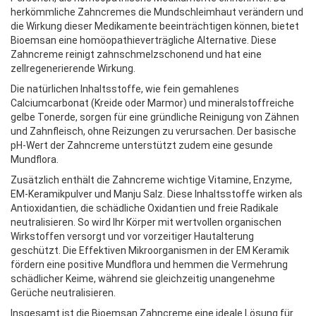
herkömmliche Zahncremes die Mundschleimhaut verändern und
die Wirkung dieser Medikamente beeinträchtigen können, bietet
Bioemsan eine homöopathieverträgliche Alternative. Diese
Zahncreme reinigt zahnschmelzschonend und hat eine
zellregenerierende Wirkung.
Die natürlichen Inhaltsstoffe, wie fein gemahlenes
Calciumcarbonat (Kreide oder Marmor) und mineralstoffreiche
gelbe Tonerde, sorgen für eine gründliche Reinigung von Zähnen
und Zahnfleisch, ohne Reizungen zu verursachen. Der basische
pH-Wert der Zahncreme unterstützt zudem eine gesunde
Mundflora.
Zusätzlich enthält die Zahncreme wichtige Vitamine, Enzyme,
EM-Keramikpulver und Manju Salz. Diese Inhaltsstoffe wirken als
Antioxidantien, die schädliche Oxidantien und freie Radikale
neutralisieren. So wird Ihr Körper mit wertvollen organischen
Wirkstoffen versorgt und vor vorzeitiger Hautalterung
geschützt. Die Effektiven Mikroorganismen in der EM Keramik
fördern eine positive Mundflora und hemmen die Vermehrung
schädlicher Keime, während sie gleichzeitig unangenehme
Gerüche neutralisieren.
Insgesamt ist die Bioemsan Zahncreme eine ideale Lösung für